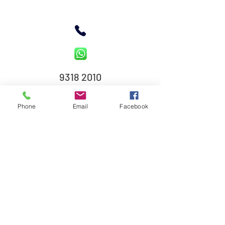
9318 2010
Phone
Email
Facebook
元朗新順福中心2樓D室
Yuen Long, Wang Yip St S, 12-18號, Sun Shun Fook
Centre, Flat D, 2/F
了解劍擊
教練團隊