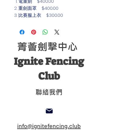
電重劍 $400.00
重劍面罩 $400.00
比賽服上衣 $300.00
比賽服單袖衣(FIE 800N)
$500.00
比賽褲 $300.00
護胸(男/女) $150.00
菁薈劍擊中心
手套 $150.00
重劍手線 $100.00
Ignite Fencing
Club
聯絡我們
info@ignitefencing.club