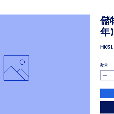
儲
年)
HK$1
數量
*