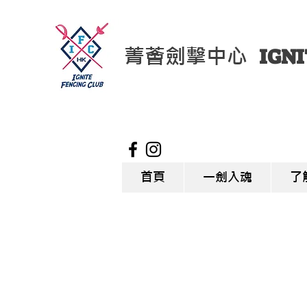
菁薈劍擊中心
IGNI
首頁
一劍入魂
了